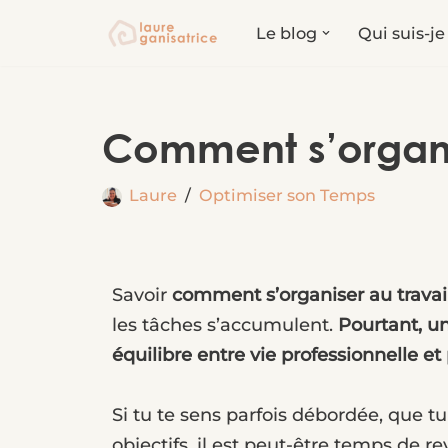
Le blog
Qui suis-je
Aller
au
contenu
Comment s’organise
Laure
Optimiser son Temps
Savoir
comment s’organiser au travai
les tâches s’accumulent.
Pourtant, un
équilibre entre vie professionnelle et
Si tu te sens parfois débordée, que t
objectifs, il est peut-être temps de r